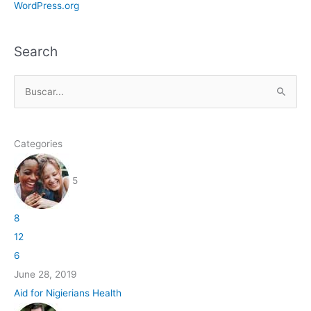
WordPress.org
Search
B
u
s
Categories
c
a
5
r
p
8
o
12
r
6
:
June 28, 2019
Aid for Nigierians Health