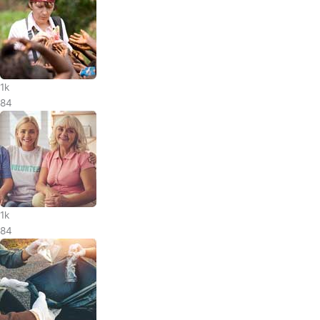
1k
84
1k
84