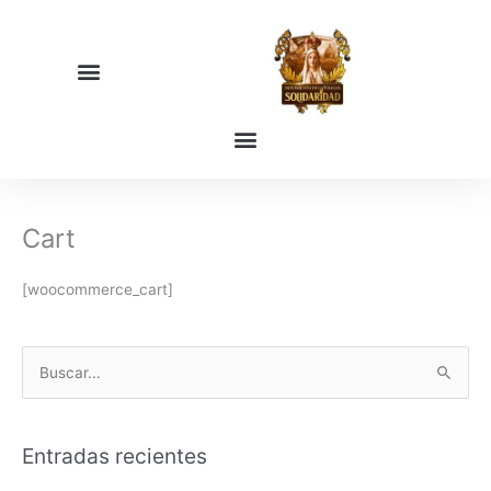
Ir
al
contenido
Cart
[woocommerce_cart]
B
u
s
Entradas recientes
c