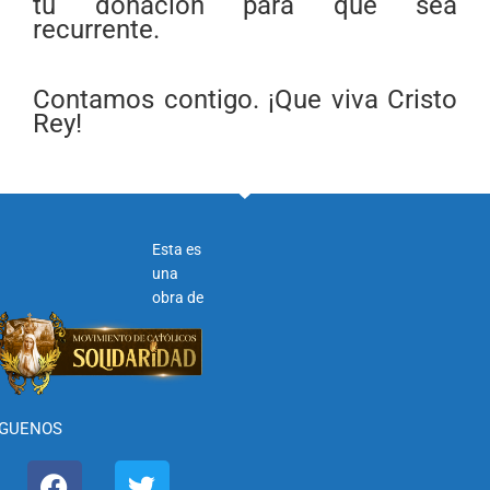
tu donación para que sea
recurrente.
Contamos contigo. ¡Que viva Cristo
Rey!
Esta es
una
obra de
ÍGUENOS
F
I
T
Y